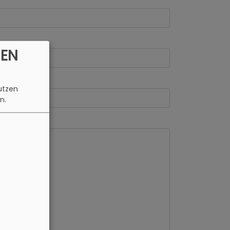
EN
utzen
n.