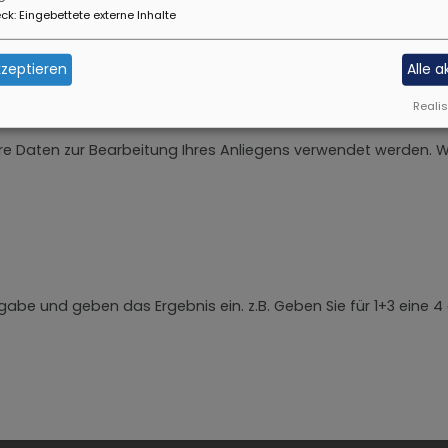
ck
:
Eingebettete externe Inhalte
zeptieren
Alle 
inks oder Internetadressen an.
Realis
Ihre Daten zur Bearbeitung Ihres Anliegens verwendet werden. 
be und geben das Ergebnis ein. z.B. Geben Sie für 1+3 eine 4 