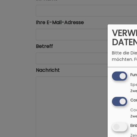
Ihre E-Mail-Adresse
VERW
DATE
Betreff
Bitte die D
möchten.
F
Nachricht
Fun
Spe
Zwe
Co
Coo
Zwe
Ein
Zei