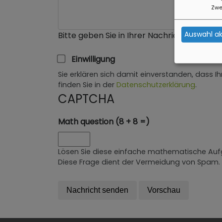
Zwe
Auswahl ak
Bitte geben Sie in Ihrer Nachricht keine L
Einwilligung
Sie erklären sich damit einverstanden, dass 
finden Sie in der
Datenschutzerklärung
.
CAPTCHA
Math question (8 + 8 =)
Lösen Sie diese einfache mathematische Aufga
Diese Frage dient der Vermeidung von Spam.