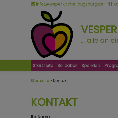
Direkt
info@vesperkirche-augsburg.de
Ko
zum
Inhalt
VESPE
... alle an 
Startseite
Sei dabei!
Spenden
Prog
Hauptnavigation
Startseite
Kontakt
KONTAKT
Ihr Name