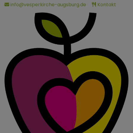
Direkt
info@vesperkirche-augsburg.de
Kontakt
zum
Inhalt