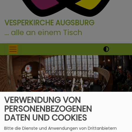
VESPERKIRCHE AUGSBURG
... alle an einem Tisch
Hauptnavigation
VERWENDUNG VON
PERSONENBEZOGENEN
Startseite
Über uns...
DATEN UND COOKIES
Bitte die Dienste und Anwendungen von Drittanbietern