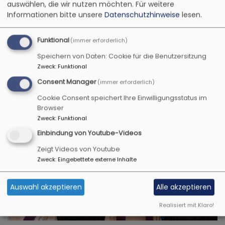
ÜBER UNS...
auswählen, die wir nutzen möchten.
Für weitere
Informationen bitte unsere
Datenschutzhinweise
lesen.
Funktional
(immer erforderlich)
WAS IST EINE VESPERKIRCHE?
Speichern von Daten: Cookie für die Benutzersitzung
Zweck
:
Funktional
Consent Manager
(immer erforderlich)
Cookie Consent speichert Ihre Einwilligungsstatus im
Browser
Zweck
:
Funktional
Einbindung von Youtube-Videos
WER STEHT HINTER DER VESPERKIRCHE?
Zeigt Videos von Youtube
Zweck
:
Eingebettete externe Inhalte
Auswahl akzeptieren
Alle akzeptieren
Realisiert mit Klaro!