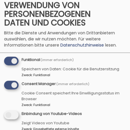
VERWENDUNG VON
PERSONENBEZOGENEN
DATEN UND COOKIES
VESPERKIRCHE AUGSBURG
... alle an einem Tisch
Bitte die Dienste und Anwendungen von Drittanbietern
auswählen, die wir nutzen möchten.
Für weitere
Hauptnavigation
Informationen bitte unsere
Datenschutzhinweise
lesen.
Funktional
(immer erforderlich)
Speichern von Daten: Cookie für die Benutzersitzung
Zweck
:
Funktional
Consent Manager
(immer erforderlich)
Cookie Consent speichert Ihre Einwilligungsstatus im
Browser
Zweck
:
Funktional
Startseite
Über uns...
Konzept
Einbindung von Youtube-Videos
Zeigt Videos von Youtube
Zweck
:
Eingebettete externe Inhalte