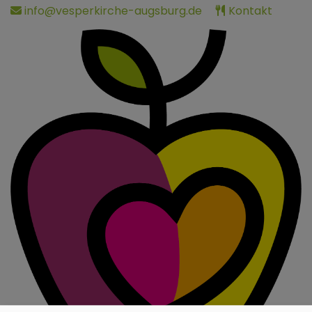
Direkt
info@vesperkirche-augsburg.de
Kontakt
zum
Inhalt